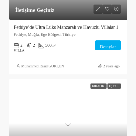
İletişime Geçiniz
Fethiye’de Ultra Lüks Manzaralı ve Havuzlu Villalar 1
Fethiye, Muğla, Ege Bölgesi, Türkiye
2
2
500
m²
Detaylar
VILLA
Muhammed Raşid GÖKÇEN
2 years ago
KIRALIK
EŞYALI