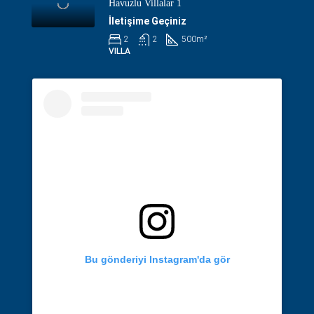
Havuzlu Villalar 1
İletişime Geçiniz
2
2
500
m²
VILLA
Bu gönderiyi Instagram'da gör