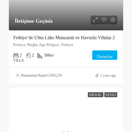
İletişime Geçiniz
Fethiye’de Ultra Lüks Manzaralı ve Havuzlu Villalar 2
Fethiye, Muğla, Ege Bölgesi, Türkiye
2
2
500
m²
Detaylar
VILLA
Muhammed Raşid GÖKÇEN
2 years ago
KIRALIK
EŞYALI