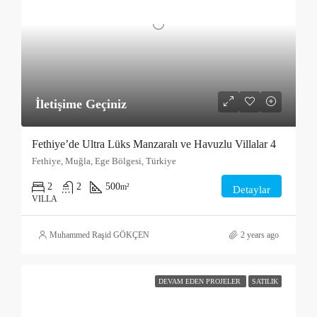
İletişime Geçiniz
Fethiye’de Ultra Lüks Manzaralı ve Havuzlu Villalar 4
Fethiye, Muğla, Ege Bölgesi, Türkiye
2
2
500
m²
Detaylar
VILLA
Muhammed Raşid GÖKÇEN
2 years ago
DEVAM EDEN PROJELER
SATILIK