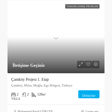
TAMAMLANMIŞ PROJELER
İletişime Geçiniz
Çamköy Projesi 1. Etap
Çamköy, Milas, Muğla, Ege Bölgesi, Türkiye
2
2
120
m²
Detaylar
VILLA
Muhammed Raşid GÖKÇEN
3 years ago