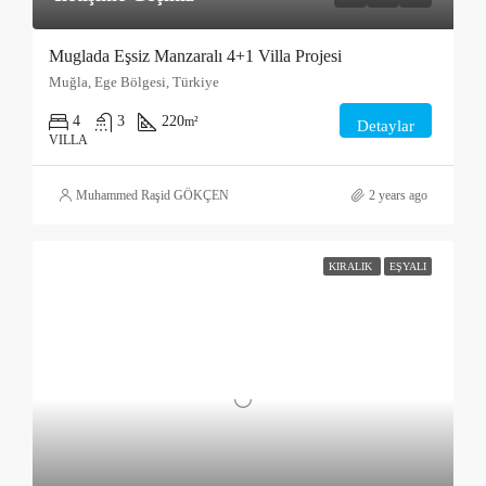
Muglada Eşsiz Manzaralı 4+1 Villa Projesi
Muğla, Ege Bölgesi, Türkiye
4
3
220
m²
Detaylar
VILLA
Muhammed Raşid GÖKÇEN
2 years ago
KIRALIK
EŞYALI