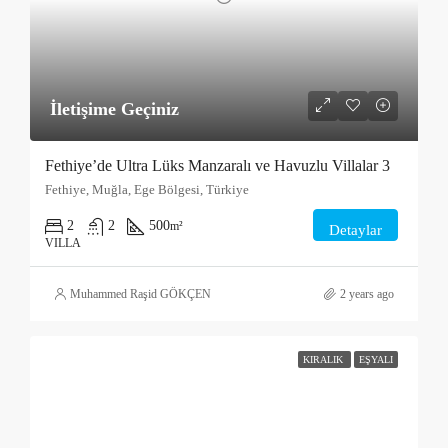
İletişime Geçiniz
Fethiye’de Ultra Lüks Manzaralı ve Havuzlu Villalar 3
Fethiye, Muğla, Ege Bölgesi, Türkiye
2
2
500
m²
Detaylar
VILLA
Muhammed Raşid GÖKÇEN
2 years ago
KIRALIK
EŞYALI