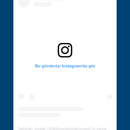
Bu gönderiyi Instagram'da gör
Şahinler İnşaat (@fethiyesahinlerinsaat)'in paylaştığı bir gönderi