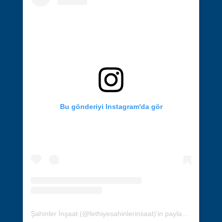
Bu gönderiyi Instagram'da gör
Şahinler İnşaat (@fethiyesahinlerinsaat)'in paylaştığı bir gönderi