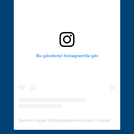
Bu gönderiyi Instagram'da gör
Şahinler İnşaat (@fethiyesahinlerinsaat)'in paylaştığı bir gönderi