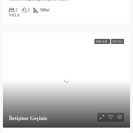
2
2
500
m²
VILLA
KIRALIK
EŞYALI
İletişime Geçiniz