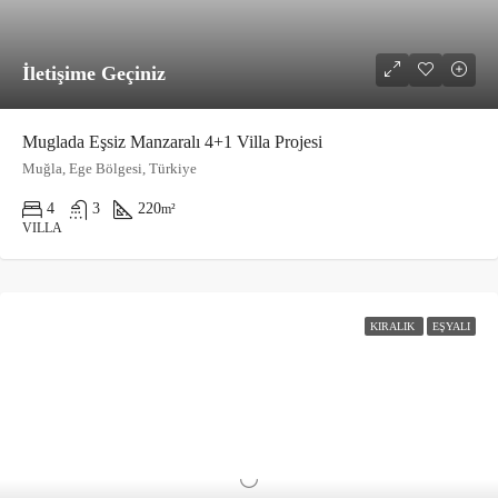
İletişime Geçiniz
Muglada Eşsiz Manzaralı 4+1 Villa Projesi
Muğla, Ege Bölgesi, Türkiye
4
3
220
m²
VILLA
KIRALIK
EŞYALI