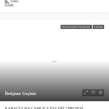
514
m²
DAIRE
DEVAM EDEN PROJELER
SATILIK
İletişime Geçiniz
KARAÇULHA ÇAMLICA EVLERİ 2 PROJESİ