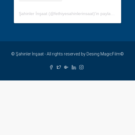
Şahinler İnşaat (@fethiyesahinlerinsaat)'in paylaştığı bir gönderi
© Şahinler İnşaat - All rights reserved by Desing
MagicFilm©