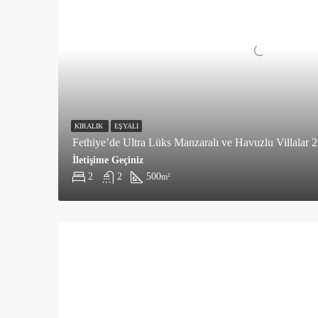
KIRALIK
EŞYALI
Fethiye’de Ultra Lüks Manzaralı ve Havuzlu Villalar 2
İletişime Geçiniz
2
2
500
m²