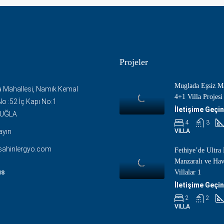
Projeler
Muglada Eşsiz Ma
 Mahallesi, Namık Kemal
4+1 Villa Projesi
o :52 İç Kapı No:1
İletişime Geçin
MUĞLA
4
3
ayın
VILLA
sahinlergyo.com
Fethiye’de Ultra
Manzaralı ve Ha
us
Villalar 1
İletişime Geçin
2
2
VILLA