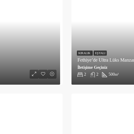
KIRALIK
EŞYALI
Fethiye’de Ultra Lüks Manzara
İletişime Geçiniz
2
2
500
m²