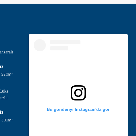
nzaralı
iz
220
m²
 Lüks
vuzlu
Bu gönderiyi Instagram'da gör
iz
500
m²