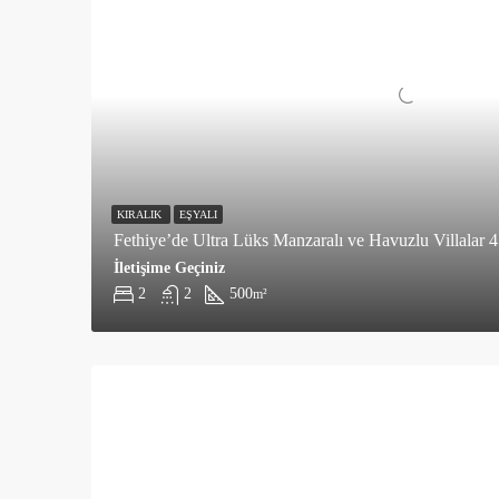
KIRALIK
EŞYALI
Fethiye’de Ultra Lüks Manzaralı ve Havuzlu Villalar 4
İletişime Geçiniz
2
2
500
m²