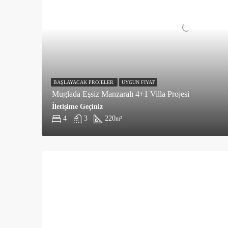
BAŞLAYACAK PROJELER
UYGUN FIYAT
Muglada Eşsiz Manzaralı 4+1 Villa Projesi
İletişime Geçiniz
4
3
220
m²