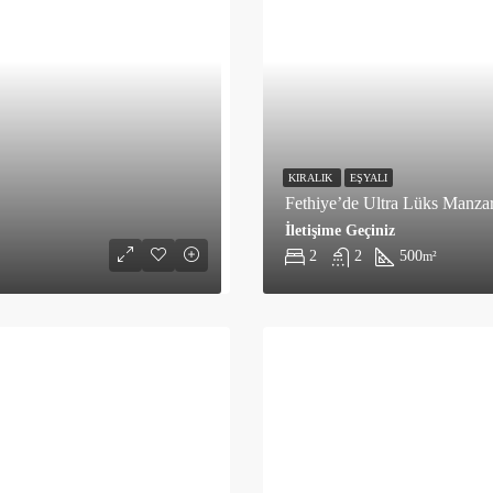
KIRALIK
EŞYALI
Fethiye’de Ultra Lüks Manzara
İletişime Geçiniz
2
2
500
m²