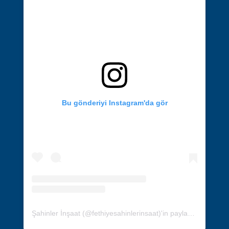
Bu gönderiyi Instagram'da gör
Şahinler İnşaat (@fethiyesahinlerinsaat)'in paylaştığı bir gönderi