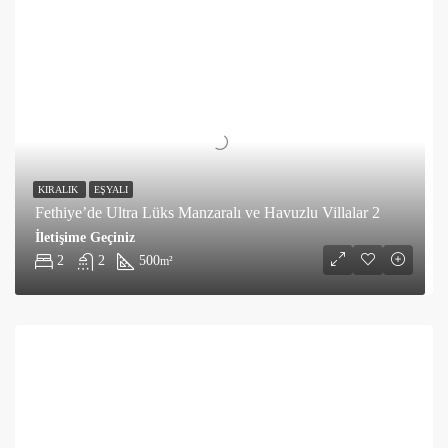
KIRALIK
EŞYALI
Fethiye’de Ultra Lüks Manzaralı ve Havuzlu Villalar 2
İletişime Geçiniz
2
2
500
m²