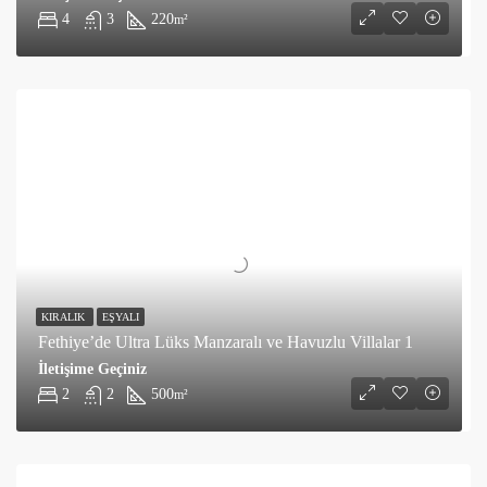
4
3
220
m²
KIRALIK
EŞYALI
Fethiye’de Ultra Lüks Manzaralı ve Havuzlu Villalar 1
İletişime Geçiniz
2
2
500
m²