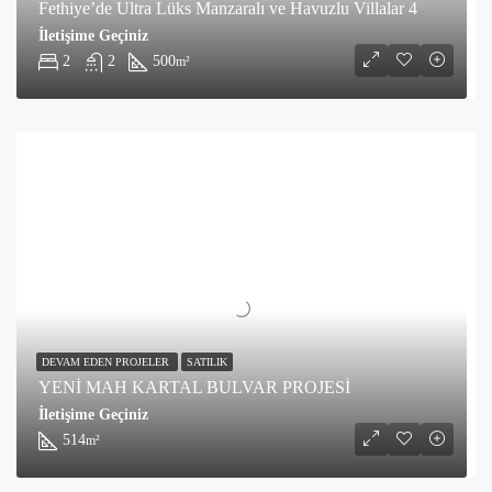
Fethiye’de Ultra Lüks Manzaralı ve Havuzlu Villalar 4
İletişime Geçiniz
2
2
500
m²
DEVAM EDEN PROJELER
SATILIK
YENİ MAH KARTAL BULVAR PROJESİ
İletişime Geçiniz
514
m²