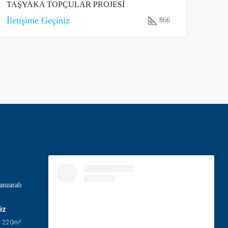
TAŞYAKA TOPÇULAR PROJESİ
İletişime Geçiniz
866
nzaralı
iz
220
m²