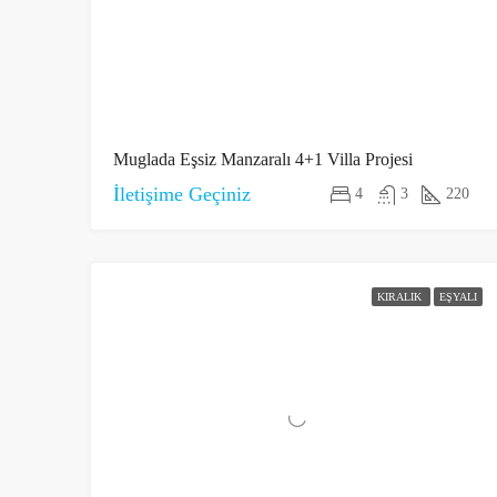
Muglada Eşsiz Manzaralı 4+1 Villa Projesi
İletişime Geçiniz
4
3
220
KIRALIK
EŞYALI