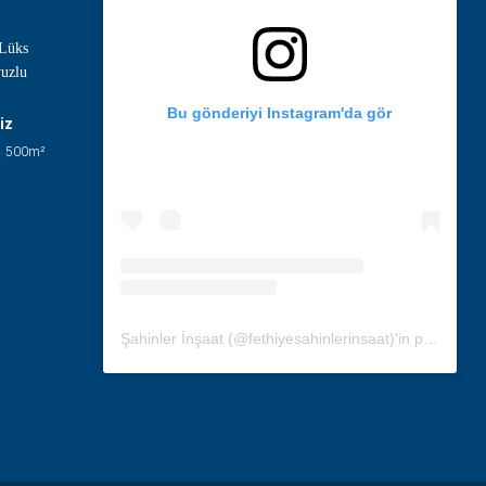
 Lüks
vuzlu
Bu gönderiyi Instagram'da gör
iz
500
m²
Şahinler İnşaat (@fethiyesahinlerinsaat)'in paylaştığı bir gönderi