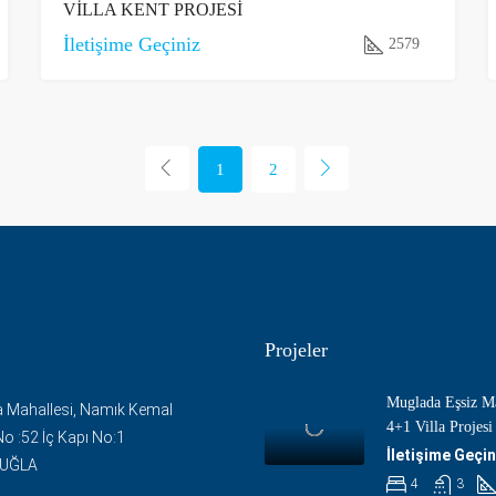
VİLLA KENT PROJESİ
İletişime Geçiniz
2579
1
2
Projeler
Muglada Eşsiz Ma
 Mahallesi, Namık Kemal
4+1 Villa Projesi
o :52 İç Kapı No:1
İletişime Geçin
MUĞLA
4
3