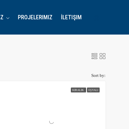
IZ
PROJELERIMIZ
İLETIŞIM
Sort by:
KIRALIK
EŞYALI