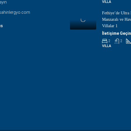
ayın
VILLA
sahinlergyo.com
Fethiye’de Ultra
Manzaralı ve Ha
us
Villalar 1
İletişime Geçin
2
2
VILLA