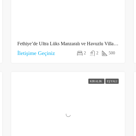
Fethiye’de Ultra Lüks Manzaralı ve Havuzlu Villalar 1
İletişime Geçiniz
2
2
500
KIRALIK
EŞYALI