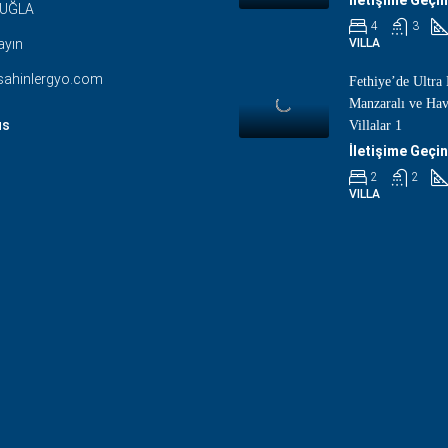
MUĞLA
4
3
ayın
VILLA
sahinlergyo.com
Fethiye’de Ultra
Manzaralı ve Ha
us
Villalar 1
İletişime Geçin
2
2
VILLA