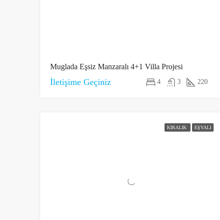
Muglada Eşsiz Manzaralı 4+1 Villa Projesi
İletişime Geçiniz
4
3
220
KIRALIK
EŞYALI