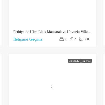
Fethiye’de Ultra Lüks Manzaralı ve Havuzlu Villalar 1
İletişime Geçiniz
2
2
500
KIRALIK
EŞYALI