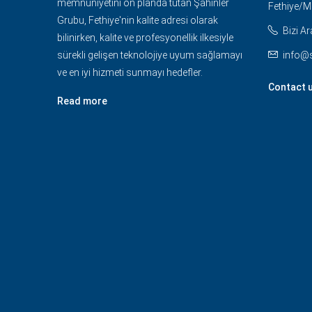
memnuniyetini ön planda tutan Şahinler
Fethiye/
Grubu, Fethiye'nin kalite adresi olarak
Bizi Ar
bilinirken, kalite ve profesyonellik ilkesiyle
sürekli gelişen teknolojiye uyum sağlamayı
info@
ve en iyi hizmeti sunmayı hedefler.
Contact 
Read more