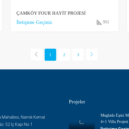
ÇAMKÖY FOUR HAYİT PROJESİ
İletişime Geçiniz
951
1
2
3
Projeler
Muglada Eşsiz Ma
 Mahallesi, Namık Kemal
4+1 Villa Projesi
o :52 İç Kapı No:1
İletişime Geçin