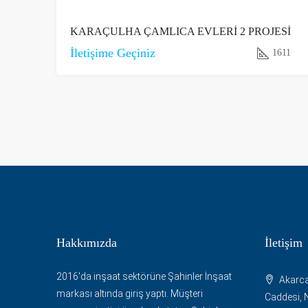
KARAÇULHA ÇAMLICA EVLERİ 2 PROJESİ
İletişime Geçiniz
1611
Hakkımızda
İletişim
2016'da inşaat sektörüne Şahinler İnşaat
Akarca
markası altında giriş yaptı. Müşteri
Caddesi, N