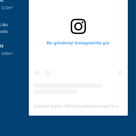
220
m²
 Lüks
vuzlu
Bu gönderiyi Instagram'da gör
iz
500
m²
Şahinler İnşaat (@fethiyesahinlerinsaat)'in paylaştığı bir gönderi