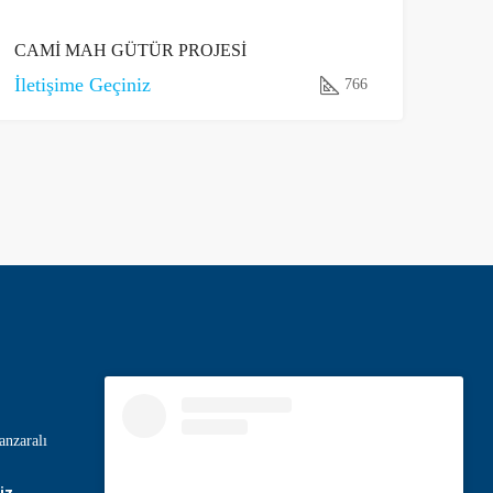
CAMİ MAH GÜTÜR PROJESİ
İletişime Geçiniz
766
nzaralı
iz