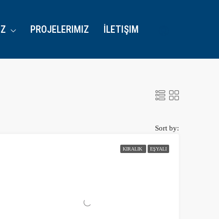
IZ
PROJELERIMIZ
İLETIŞIM
Sort by:
KIRALIK
EŞYALI