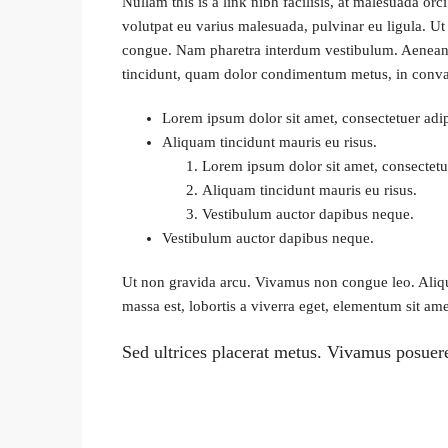
Nullam this is a link nibh facilisis, at malesuada or
volutpat eu varius malesuada, pulvinar eu ligula. Ut 
congue. Nam pharetra interdum vestibulum. Aenean gr
tincidunt, quam dolor condimentum metus, in convalli
Lorem ipsum dolor sit amet, consectetuer adipi
Aliquam tincidunt mauris eu risus.
Lorem ipsum dolor sit amet, consectetue
Aliquam tincidunt mauris eu risus.
Vestibulum auctor dapibus neque.
Vestibulum auctor dapibus neque.
Ut non gravida arcu. Vivamus non congue leo. Aliqua
massa est, lobortis a viverra eget, elementum sit ame
Sed ultrices placerat metus. Vivamus posuere