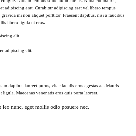
ci congue. Nullam tempus sollicitudin cursus. Nulla elit mauris,
et adipiscing erat. Curabitur adipiscing erat vel libero tempus
avida mi non aliquet porttitor. Praesent dapibus, nisi a faucibus
s libero ligula ut eros.
scing elit.
r adipiscing elit.
m dapibus laoreet purus, vitae iaculis eros egestas ac. Mauris
t ligula. Maecenas venenatis eros quis porta laoreet.
 leo nunc, eget mollis odio posuere nec.