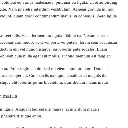
 volutpat eu varius malesuada, pulvinar eu ligula. Ut et adipiscing
congue. Nam pharetra interdum vestibulum. Aenean gravida mi non
tincidunt, quam dolor condimentum metus, in convallis libero ligula
laoreet felis, vitae fermentum ligula nibh ut ex. Vivamus sem
 Maecenas commodo, velit vel porta vulputate, lorem sem accumsan
dictum elit vel nunc tristique, eu lobortis ante sodales. Etiam
orbi vehicula nulla eget elit mollis, at condimentum est feugiat.
din at. Proin sagittis dolor sed mi elementum pretium. Donec et
 urna semper eu. Cum sociis natoque penatibus et magnis dis
istique elit lobortis purus bibendum, quis dictum metus mattis.
r mattis
n ligula. Aliquam laoreet nisl massa, at interdum mauris
t, pharetra tristique enim.