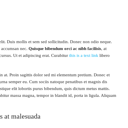
lit. Duis mollis et sem sed sollicitudin. Donec non odio neque.
mi accumsan nec.
Quisque bibendum orci ac nibh facilisis
, at
ursus. Ut et adipiscing erat. Curabitur
this is a text link
libero
din at. Proin sagittis dolor sed mi elementum pretium. Donec et
 urna semper eu. Cum sociis natoque penatibus et magnis dis
istique elit lobortis purus bibendum, quis dictum metus mattis.
rabitur massa magna, tempor in blandit id, porta in ligula. Aliquam
.
sis at malesuada