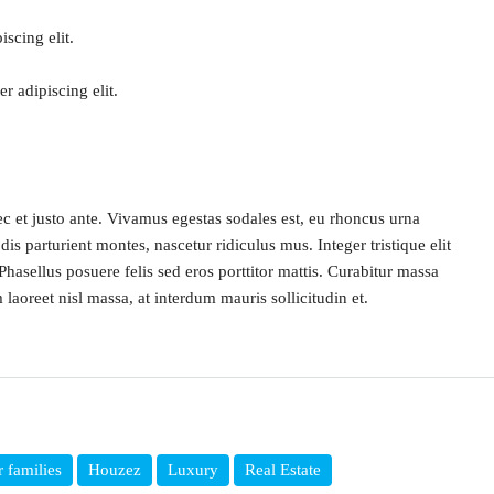
scing elit.
r adipiscing elit.
c et justo ante. Vivamus egestas sodales est, eu rhoncus urna
s parturient montes, nascetur ridiculus mus. Integer tristique elit
hasellus posuere felis sed eros porttitor mattis. Curabitur massa
 laoreet nisl massa, at interdum mauris sollicitudin et.
 families
Houzez
Luxury
Real Estate